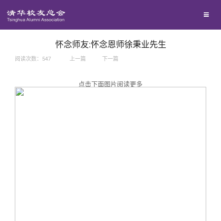
兴趣群体
捐赠方法
我要订阅
西南联大校友会
义工计划
新媒体平台
怀念师友:怀念恩师徐秉业先生
阅读次数：
547
上一篇
下一篇
百年清华
点击下面图片阅读更多
校友服务
清华人物
校友总会
清华故事
终身学习
关闭
青春风采
信息化服务
总会简介
校友文苑
三创大赛
会长致辞