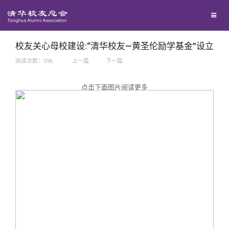
兴趣群体
捐赠方法
我要订阅
西南联大校友会
义工计划
新媒体平台
校友关心母校建设:“清华校友—黄圣伦励学基金”设立
阅读次数：
596
上一篇
下一篇
百年清华
点击下面图片阅读更多
校友服务
清华人物
校友总会
清华故事
终身学习
关闭
青春风采
信息化服务
总会简介
校友文苑
三创大赛
会长致辞