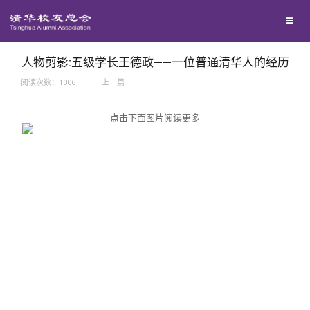
兴趣群体
捐赠方法
我要订阅
西南联大校友会
义工计划
新媒体平台
人物剪影:五级学长王德政——一位普通清华人的经历
阅读次数：
1006
上一篇
百年清华
点击下面图片阅读更多
校友服务
清华人物
校友总会
清华故事
终身学习
关闭
青春风采
信息化服务
总会简介
校友文苑
三创大赛
会长致辞