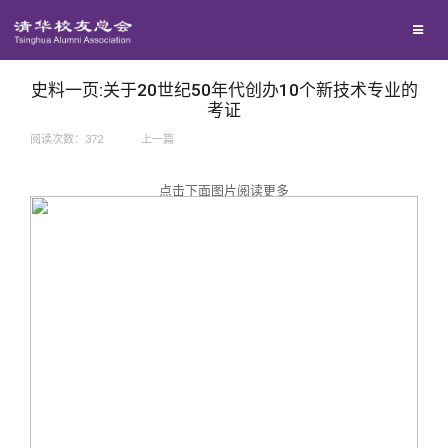
兴趣群体
捐赠方法
我要订阅
西南联大校友会
义工计划
新媒体平台
史料一页:关于20世纪50年代创办10个新技术专业的
考证
阅读次数：
372
上一篇
百年清华
点击下面图片阅读更多
校友服务
清华人物
校友总会
清华故事
终身学习
关闭
青春风采
信息化服务
总会简介
校友文苑
三创大赛
会长致辞