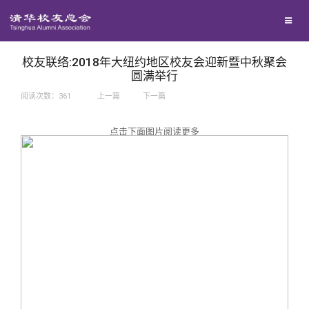
兴趣群体
捐赠方法
我要订阅
西南联大校友会
义工计划
新媒体平台
校友联络:2018年大纽约地区校友会迎新暨中秋聚会
圆满举行
阅读次数：
361
上一篇
下一篇
百年清华
点击下面图片阅读更多
校友服务
清华人物
校友总会
清华故事
终身学习
关闭
青春风采
信息化服务
总会简介
校友文苑
三创大赛
会长致辞