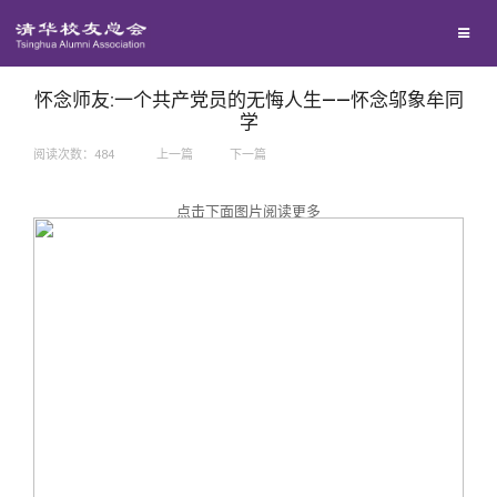
兴趣群体
捐赠方法
我要订阅
西南联大校友会
义工计划
新媒体平台
怀念师友:一个共产党员的无悔人生——怀念邬象牟同
学
阅读次数：
484
上一篇
下一篇
百年清华
点击下面图片阅读更多
校友服务
清华人物
校友总会
清华故事
终身学习
关闭
青春风采
信息化服务
总会简介
校友文苑
三创大赛
会长致辞