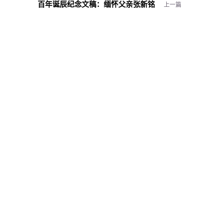
百年诞辰纪念文稿：
缅怀父亲张新铭
上一篇