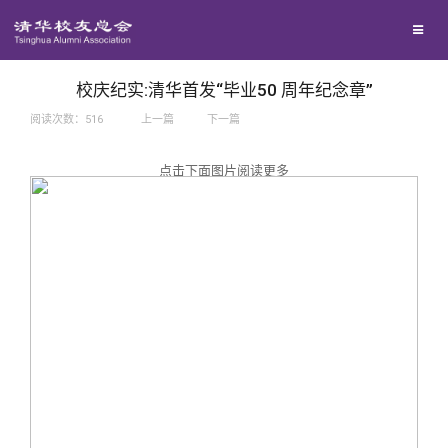
兴趣群体
捐赠方法
我要订阅
西南联大校友会
义工计划
新媒体平台
校庆纪实:清华首发“毕业50 周年纪念章”
阅读次数：
516
上一篇
下一篇
百年清华
点击下面图片阅读更多
校友服务
清华人物
校友总会
清华故事
终身学习
关闭
青春风采
信息化服务
总会简介
校友文苑
三创大赛
会长致辞