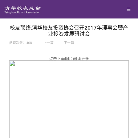
兴趣群体
捐赠方法
我要订阅
西南联大校友会
义工计划
新媒体平台
校友联络:清华校友投资协会召开2017年理事会暨产
业投资发展研讨会
阅读次数：
408
上一篇
下一篇
百年清华
点击下面图片阅读更多
校友服务
清华人物
校友总会
清华故事
终身学习
关闭
青春风采
信息化服务
总会简介
校友文苑
三创大赛
会长致辞