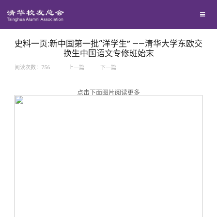
兴趣群体
捐赠方法
我要订阅
西南联大校友会
义工计划
新媒体平台
史料一页:新中国第一批“洋学生” ——清华大学东欧交
换生中国语文专修班始末
阅读次数：
756
上一篇
下一篇
百年清华
点击下面图片阅读更多
校友服务
清华人物
校友总会
清华故事
终身学习
关闭
青春风采
信息化服务
总会简介
校友文苑
三创大赛
会长致辞