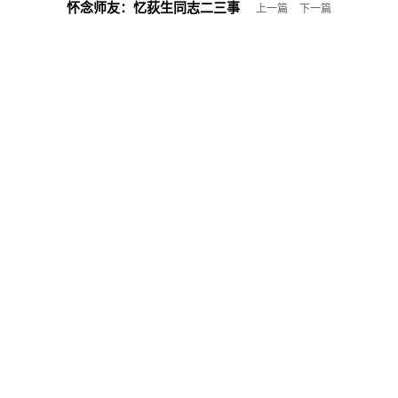
怀念师友：
忆荻生同志二三事
上一篇
下一篇