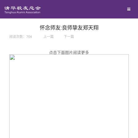
兴趣群体
捐赠方法
我要订阅
西南联大校友会
义工计划
新媒体平台
怀念师友:良师挚友郑天翔
阅读次数：
704
上一篇
下一篇
百年清华
点击下面图片阅读更多
校友服务
清华人物
校友总会
清华故事
终身学习
关闭
青春风采
信息化服务
总会简介
校友文苑
三创大赛
会长致辞