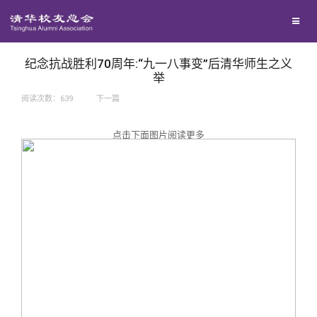
兴趣群体
捐赠方法
我要订阅
西南联大校友会
义工计划
新媒体平台
纪念抗战胜利70周年:“九一八事变”后清华师生之义
举
阅读次数：
639
下一篇
百年清华
点击下面图片阅读更多
校友服务
清华人物
校友总会
清华故事
终身学习
关闭
青春风采
信息化服务
总会简介
校友文苑
三创大赛
会长致辞