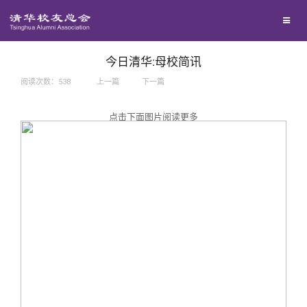
兴趣群体
捐赠方法
我要订阅
西南联大校友会
义工计划
新媒体平台
今日清华:母校简讯
阅读次数：
538
上一篇
下一篇
百年清华
点击下面图片阅读更多
校友服务
清华人物
校友总会
清华故事
终身学习
关闭
青春风采
信息化服务
总会简介
校友文苑
三创大赛
会长致辞