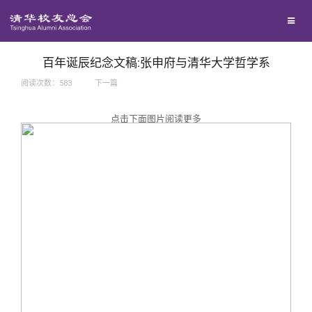
兴趣群体
捐赠方法
我要订阅
西南联大校友会
义工计划
新媒体平台
百年诞辰纪念文稿:张申府与清华大学哲学系
阅读次数：
583
下一篇
百年清华
点击下面图片阅读更多
校友服务
清华人物
校友总会
清华故事
终身学习
关闭
青春风采
信息化服务
总会简介
校友文苑
三创大赛
会长致辞