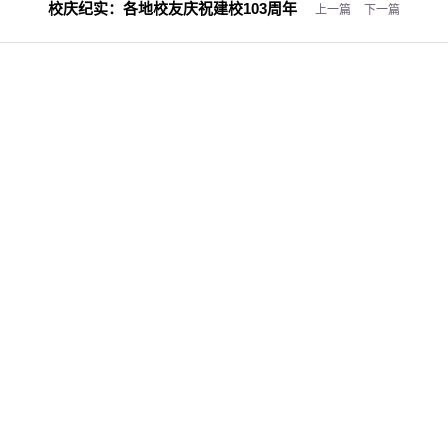
校庆纪实：
各地校友庆祝建校103周年
上一篇
下一篇