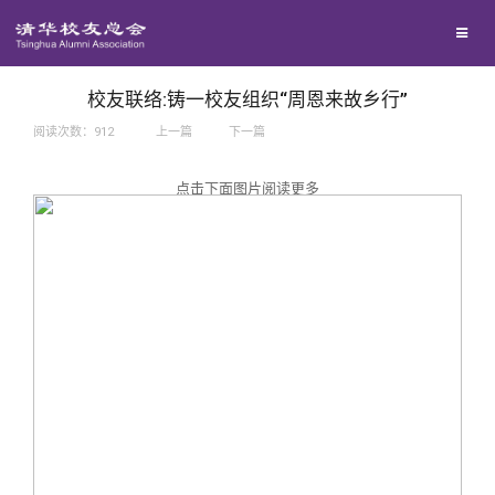
兴趣群体
捐赠方法
我要订阅
西南联大校友会
义工计划
新媒体平台
校友联络:铸一校友组织“周恩来故乡行”
阅读次数：
912
上一篇
下一篇
百年清华
点击下面图片阅读更多
校友服务
清华人物
校友总会
清华故事
终身学习
关闭
青春风采
信息化服务
总会简介
校友文苑
三创大赛
会长致辞