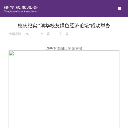
兴趣群体
捐赠方法
我要订阅
西南联大校友会
义工计划
新媒体平台
校庆纪实:“清华校友绿色经济论坛”成功举办
阅读次数：
597
上一篇
下一篇
百年清华
点击下面图片阅读更多
校友服务
清华人物
校友总会
清华故事
终身学习
关闭
青春风采
信息化服务
总会简介
校友文苑
三创大赛
会长致辞