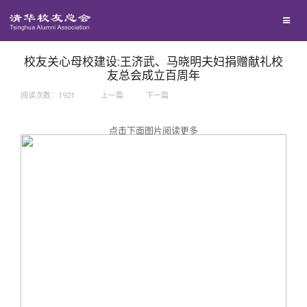
兴趣群体
捐赠方法
我要订阅
西南联大校友会
义工计划
新媒体平台
校友关心母校建设:王济武、马晓明夫妇捐赠献礼校
友总会成立百周年
阅读次数：
1921
上一篇
下一篇
百年清华
点击下面图片阅读更多
校友服务
清华人物
校友总会
清华故事
终身学习
关闭
青春风采
信息化服务
总会简介
校友文苑
三创大赛
会长致辞