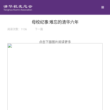
兴趣群体
捐赠方法
我要订阅
西南联大校友会
义工计划
新媒体平台
母校纪事:难忘的清华六年
阅读次数：
1136
下一篇
百年清华
点击下面图片阅读更多
校友服务
清华人物
校友总会
清华故事
终身学习
关闭
青春风采
信息化服务
总会简介
校友文苑
三创大赛
会长致辞