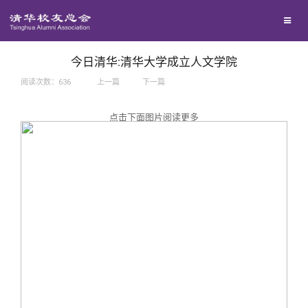
兴趣群体
捐赠方法
我要订阅
西南联大校友会
义工计划
新媒体平台
今日清华:清华大学成立人文学院
阅读次数：
636
上一篇
下一篇
百年清华
点击下面图片阅读更多
校友服务
清华人物
校友总会
清华故事
终身学习
关闭
青春风采
信息化服务
总会简介
校友文苑
三创大赛
会长致辞