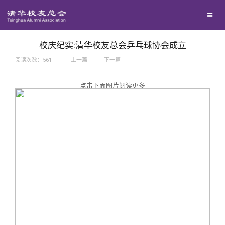
兴趣群体
捐赠方法
我要订阅
西南联大校友会
义工计划
新媒体平台
校庆纪实:清华校友总会乒乓球协会成立
阅读次数：
561
上一篇
下一篇
百年清华
点击下面图片阅读更多
校友服务
清华人物
校友总会
清华故事
终身学习
关闭
青春风采
信息化服务
总会简介
校友文苑
三创大赛
会长致辞