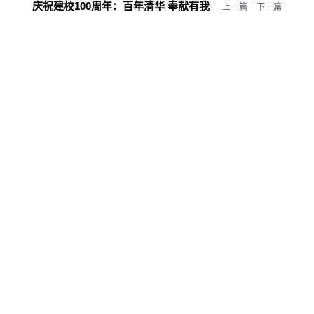
庆祝建校100周年：
百年清华 奉献有我
上一篇
下一篇