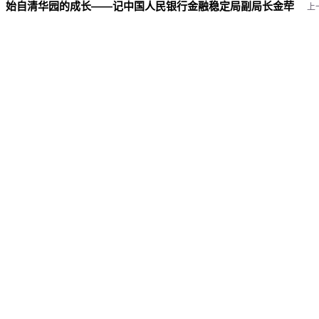
：
始自清华园的成长——记中国人民银行金融稳定局副局长金荦
上