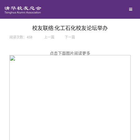
兴趣群体
捐赠方法
我要订阅
西南联大校友会
义工计划
新媒体平台
校友联络:化工石化校友论坛举办
阅读次数：
458
上一篇
下一篇
百年清华
点击下面图片阅读更多
校友服务
清华人物
校友总会
清华故事
终身学习
关闭
青春风采
信息化服务
总会简介
校友文苑
三创大赛
会长致辞