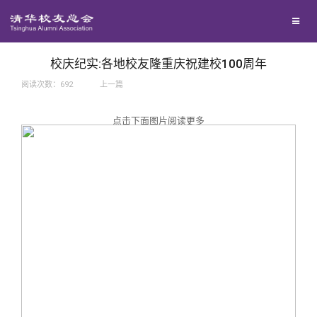
兴趣群体
捐赠方法
我要订阅
西南联大校友会
义工计划
新媒体平台
校庆纪实:各地校友隆重庆祝建校100周年
阅读次数：
692
上一篇
百年清华
点击下面图片阅读更多
校友服务
清华人物
校友总会
清华故事
终身学习
关闭
青春风采
信息化服务
总会简介
校友文苑
三创大赛
会长致辞