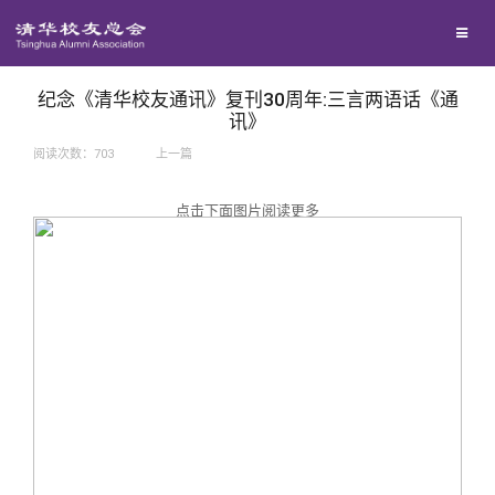
兴趣群体
捐赠方法
我要订阅
西南联大校友会
义工计划
新媒体平台
纪念《清华校友通讯》复刊30周年:三言两语话《通
讯》
阅读次数：
703
上一篇
百年清华
点击下面图片阅读更多
校友服务
清华人物
校友总会
清华故事
终身学习
关闭
青春风采
信息化服务
总会简介
校友文苑
三创大赛
会长致辞