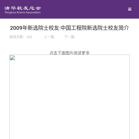
兴趣群体
捐赠方法
我要订阅
西南联大校友会
义工计划
新媒体平台
2009年新选院士校友:中国工程院新选院士校友简介
阅读次数：
555
上一篇
下一篇
百年清华
点击下面图片阅读更多
校友服务
清华人物
校友总会
清华故事
终身学习
关闭
青春风采
信息化服务
总会简介
校友文苑
三创大赛
会长致辞