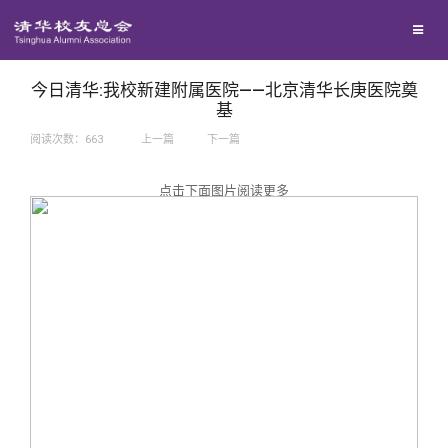
兴趣群体
捐赠方法
我要订阅
西南联大校友会
义工计划
新媒体平台
今日清华:我校新建附属医院——北京清华长庚医院奠
基
阅读次数：
663
上一篇
下一篇
百年清华
点击下面图片阅读更多
校友服务
清华人物
校友总会
清华故事
终身学习
关闭
青春风采
信息化服务
总会简介
校友文苑
三创大赛
会长致辞