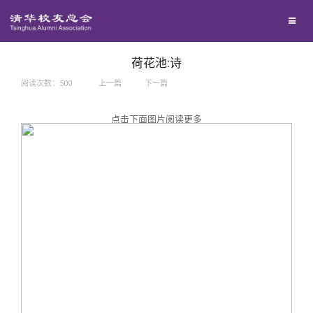
兴趣群体
捐赠方法
我要订阅
西南联大校友会
义工计划
新媒体平台
荷花池:诗
阅读次数：
500
上一篇
下一篇
百年清华
点击下面图片阅读更多
校友服务
清华人物
校友总会
清华故事
终身学习
关闭
青春风采
信息化服务
总会简介
校友文苑
三创大赛
会长致辞