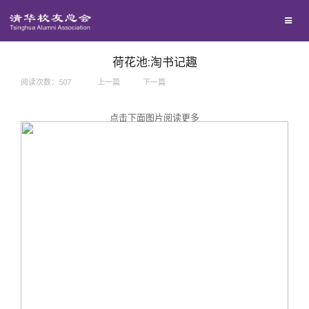
兴趣群体
捐赠方法
我要订阅
西南联大校友会
义工计划
新媒体平台
荷花池:淘书记趣
阅读次数：
507
上一篇
下一篇
百年清华
点击下面图片阅读更多
校友服务
清华人物
校友总会
清华故事
终身学习
关闭
青春风采
信息化服务
总会简介
校友文苑
三创大赛
会长致辞