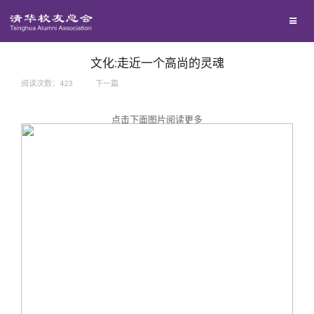
兴趣群体
捐赠方法
我要订阅
西南联大校友会
义工计划
新媒体平台
文化:走近一个高尚的灵魂
阅读次数：
423
下一篇
百年清华
点击下面图片阅读更多
校友服务
清华人物
校友总会
清华故事
终身学习
关闭
青春风采
信息化服务
总会简介
校友文苑
三创大赛
会长致辞