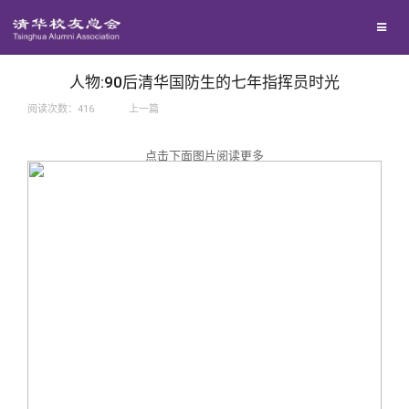
兴趣群体
捐赠方法
我要订阅
西南联大校友会
义工计划
新媒体平台
人物:90后清华国防生的七年指挥员时光
阅读次数：
416
上一篇
百年清华
点击下面图片阅读更多
校友服务
清华人物
校友总会
清华故事
终身学习
关闭
青春风采
信息化服务
总会简介
校友文苑
三创大赛
会长致辞