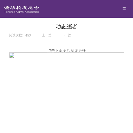
兴趣群体
捐赠方法
我要订阅
西南联大校友会
义工计划
新媒体平台
动态:逝者
阅读次数：
453
上一篇
下一篇
百年清华
点击下面图片阅读更多
校友服务
清华人物
校友总会
清华故事
终身学习
关闭
青春风采
信息化服务
总会简介
校友文苑
三创大赛
会长致辞