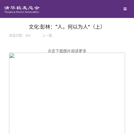
兴趣群体
捐赠方法
我要订阅
西南联大校友会
义工计划
新媒体平台
文化:彭林：“人，何以为人”（上）
阅读次数：
831
上一篇
百年清华
点击下面图片阅读更多
校友服务
清华人物
校友总会
清华故事
终身学习
关闭
青春风采
信息化服务
总会简介
校友文苑
三创大赛
会长致辞