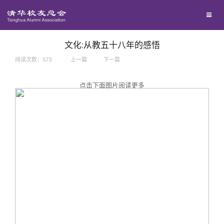
兴趣群体
捐赠方法
我要订阅
西南联大校友会
义工计划
新媒体平台
文化:从教五十八年的感悟
阅读次数：
573
上一篇
下一篇
百年清华
点击下面图片阅读更多
校友服务
清华人物
校友总会
清华故事
终身学习
关闭
青春风采
信息化服务
总会简介
校友文苑
三创大赛
会长致辞