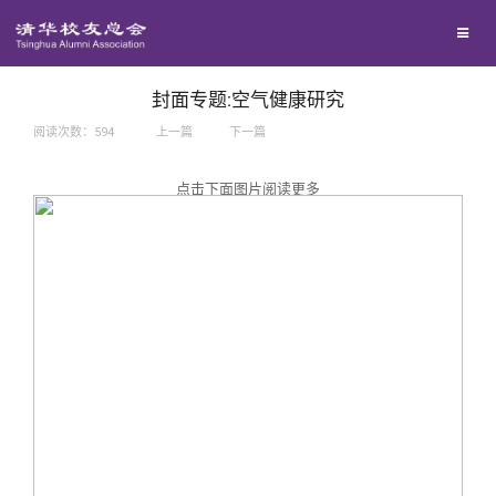
兴趣群体
捐赠方法
我要订阅
西南联大校友会
义工计划
新媒体平台
封面专题:空气健康研究
阅读次数：
594
上一篇
下一篇
百年清华
点击下面图片阅读更多
校友服务
清华人物
校友总会
清华故事
终身学习
关闭
青春风采
信息化服务
总会简介
校友文苑
三创大赛
会长致辞