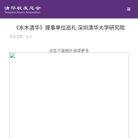
兴趣群体
捐赠方法
我要订阅
西南联大校友会
义工计划
新媒体平台
《水木清华》理事单位巡礼:深圳清华大学研究院
阅读次数：
616
百年清华
点击下面图片阅读更多
校友服务
清华人物
校友总会
清华故事
终身学习
关闭
青春风采
信息化服务
总会简介
校友文苑
三创大赛
会长致辞