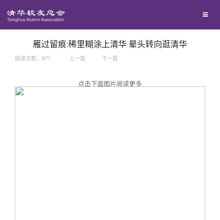
兴趣群体
捐赠方法
我要订阅
西南联大校友会
义工计划
新媒体平台
雁过留痕:稀里糊涂上清华 晕头转向逛清华
阅读次数：
871
上一篇
下一篇
百年清华
点击下面图片阅读更多
校友服务
清华人物
校友总会
清华故事
终身学习
关闭
青春风采
信息化服务
总会简介
校友文苑
三创大赛
会长致辞