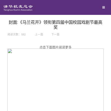
兴趣群体
捐赠方法
我要订阅
西南联大校友会
义工计划
新媒体平台
封面:《马兰花开》领衔第四届中国校园戏剧节最高
奖
阅读次数：
582
上一篇
下一篇
百年清华
点击下面图片阅读更多
校友服务
清华人物
校友总会
清华故事
终身学习
关闭
青春风采
信息化服务
总会简介
校友文苑
三创大赛
会长致辞