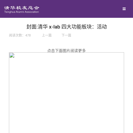
兴趣群体
捐赠方法
我要订阅
西南联大校友会
义工计划
新媒体平台
封面:清华 x-lab 四大功能板块：活动
阅读次数：
478
上一篇
下一篇
百年清华
点击下面图片阅读更多
校友服务
清华人物
校友总会
清华故事
终身学习
关闭
青春风采
信息化服务
总会简介
校友文苑
三创大赛
会长致辞