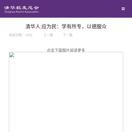
兴趣群体
捐赠方法
我要订阅
西南联大校友会
义工计划
新媒体平台
清华人:应为民：学有所专，以德服众
阅读次数：
1032
上一篇
下一篇
百年清华
点击下面图片阅读更多
校友服务
清华人物
校友总会
清华故事
终身学习
关闭
青春风采
信息化服务
总会简介
校友文苑
三创大赛
会长致辞