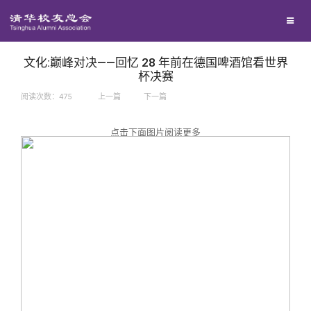
兴趣群体
捐赠方法
我要订阅
西南联大校友会
义工计划
新媒体平台
文化:巅峰对决——回忆 28 年前在德国啤酒馆看世界
杯决赛
阅读次数：
475
上一篇
下一篇
百年清华
点击下面图片阅读更多
校友服务
清华人物
校友总会
清华故事
终身学习
关闭
青春风采
信息化服务
总会简介
校友文苑
三创大赛
会长致辞