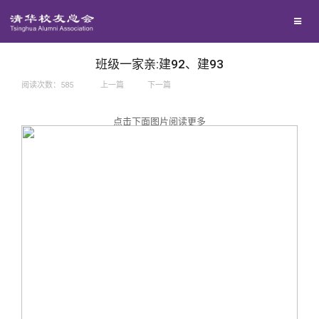
兴趣群体
捐赠方法
我要订阅
西南联大校友会
义工计划
新媒体平台
班级一家亲:建92、建93
阅读次数：
585
上一篇
下一篇
百年清华
点击下面图片阅读更多
校友服务
清华人物
校友总会
清华故事
终身学习
关闭
青春风采
信息化服务
总会简介
校友文苑
三创大赛
会长致辞