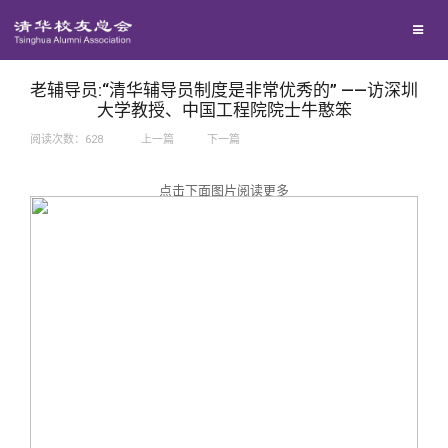
兴趣群体
捐赠方法
我要订阅
西南联大校友会
义工计划
新媒体平台
老辅导员:“清华辅导员制度是非常优秀的” ——访深圳
大学教授、中国工程院院士牛憨笨
阅读次数：
628
上一篇
下一篇
百年清华
点击下面图片阅读更多
校友服务
清华人物
校友总会
清华故事
终身学习
关闭
青春风采
信息化服务
总会简介
校友文苑
三创大赛
会长致辞