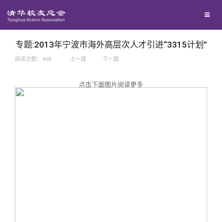
兴趣群体
捐赠方法
我要订阅
西南联大校友会
义工计划
新媒体平台
专题:2013年宁波市海外高层次人才引进“3315计划”
阅读次数：
468
上一篇
下一篇
百年清华
点击下面图片阅读更多
校友服务
清华人物
校友总会
清华故事
终身学习
关闭
青春风采
信息化服务
总会简介
校友文苑
三创大赛
会长致辞