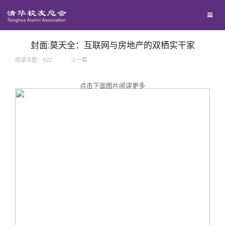
兴趣群体
捐赠方法
我要订阅
西南联大校友会
义工计划
新媒体平台
封面:莫天全：互联网与房地产的双栖实干家
阅读次数：
622
上一篇
百年清华
点击下面图片阅读更多
校友服务
清华人物
校友总会
清华故事
终身学习
关闭
青春风采
信息化服务
总会简介
校友文苑
三创大赛
会长致辞