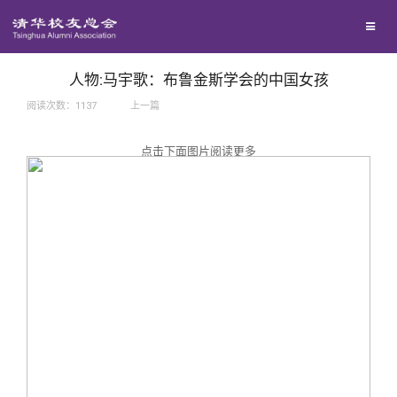
兴趣群体
捐赠方法
我要订阅
西南联大校友会
义工计划
新媒体平台
人物:马宇歌：布鲁金斯学会的中国女孩
阅读次数：
1137
上一篇
百年清华
点击下面图片阅读更多
校友服务
清华人物
校友总会
清华故事
终身学习
关闭
青春风采
信息化服务
总会简介
校友文苑
三创大赛
会长致辞