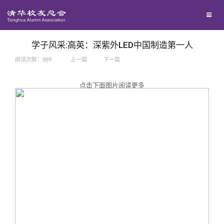
兴趣群体
捐赠方法
我要订阅
西南联大校友会
义工计划
新媒体平台
学子风采:高英：深紫外LED中国制造第一人
阅读次数：
889
上一篇
下一篇
百年清华
点击下面图片阅读更多
校友服务
清华人物
校友总会
清华故事
终身学习
关闭
青春风采
信息化服务
总会简介
校友文苑
三创大赛
会长致辞