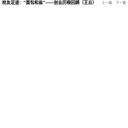
校友足迹：
“面包和盐”——创业历程回顾（王云）
上一篇
下一篇